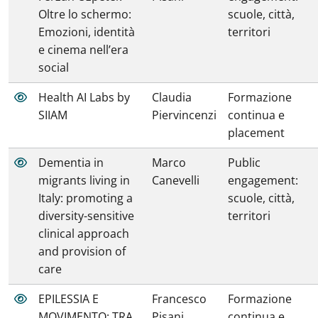
Oltre lo schermo:
scuole, città,
Emozioni, identità
territori
e cinema nell’era
social
Health AI Labs by
Claudia
Formazione
SIIAM
Piervincenzi
continua e
placement
Dementia in
Marco
Public
migrants living in
Canevelli
engagement:
Italy: promoting a
scuole, città,
diversity-sensitive
territori
clinical approach
and provision of
care
EPILESSIA E
Francesco
Formazione
MOVIMENTO: TRA
Pisani
continua e