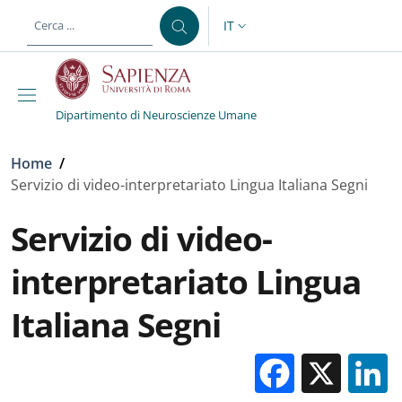
Salta al contenuto principale
Skip to footer content
IT
SELETTORE LINGUA: CURREN
Dipartimento di Neuroscienze Umane
Briciole di pane
Home
/
Servizio di video-interpretariato Lingua Italiana Segni
Servizio di video-
interpretariato Lingua
Italiana Segni
Facebo
X