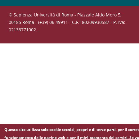
© Sapienza Università di Roma - Piazzale Aldo Moro 5,
00185 Roma - (+39) 06 49911 - C.F.: 80209930587 - P. Iva:
02133771002
Questo sito utilizza solo cookie tecnici, propri e di terze parti, per il corre
funzionamento delle pagine web e per il miglioramento dei servizi. Se vu