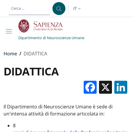
Salta al contenuto principale
Skip to footer content
IT
SELETTORE LINGUA: CURREN
Dipartimento di Neuroscienze Umane
Briciole di pane
Home
/
DIDATTICA
DIDATTICA
Facebo
X
Il Dipartimento di Neuroscienze Umane è sede di
un'intensa attività di formazione articolata in:
8