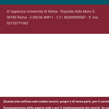
© Sapienza Università di Roma - Piazzale Aldo Moro 5,
00185 Roma - (+39) 06 49911 - C.F.: 80209930587 - P. Iva:
02133771002
Questo sito utilizza solo cookie tecnici, propri e di terze parti, per il corre
funzionamento delle pagine web e per il miglioramento dei servizi. Se vu