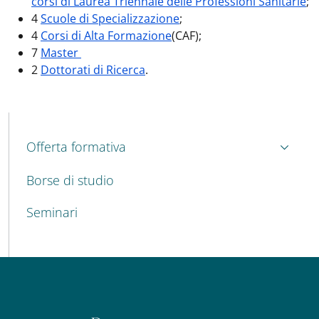
corsi di Laurea Triennale delle Professioni Sanitarie
;
4
Scuole di Specializzazione
;
4
Corsi di Alta Formazione
(CAF
);
7
Master
2
Dottorati di Ricerca
.
MENU CEV SECOND NAVIGATION
Offerta formativa
Borse di studio
Seminari