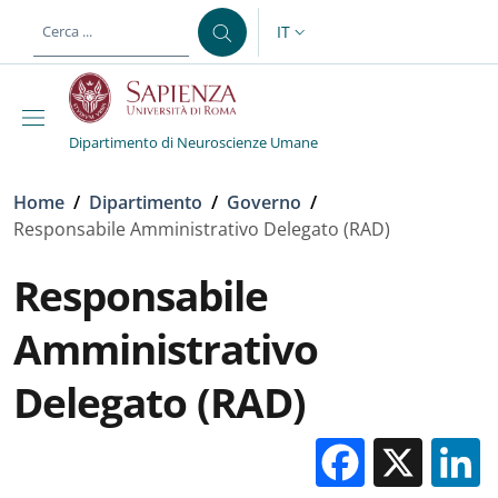
Salta al contenuto principale
Skip to footer content
IT
SELETTORE LINGUA: CURREN
Dipartimento di Neuroscienze Umane
Briciole di pane
Home
/
Dipartimento
/
Governo
/
Responsabile Amministrativo Delegato (RAD)
Responsabile
Amministrativo
Delegato (RAD)
Facebo
X