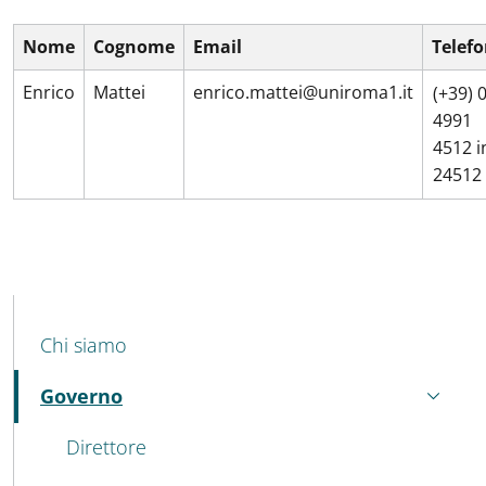
Nome
Cognome
Email
Telef
Enrico
Mattei
enrico.mattei@uniroma1.it
(+39) 
4991
4512 i
24512
MENU CEV SECOND NAVIGATION
Chi siamo
Governo
Attivo
Direttore