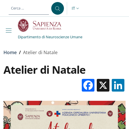
Salta al contenuto principale
Skip to footer content
IT
SELETTORE LINGUA: CURREN
Dipartimento di Neuroscienze Umane
Briciole di pane
Home
/
Atelier di Natale
Atelier di Natale
Facebo
X