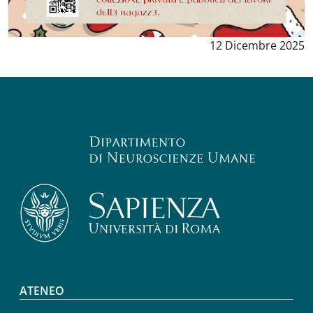
Data notizia
:
12 Dicembre 2025
Footer menu
ATENEO