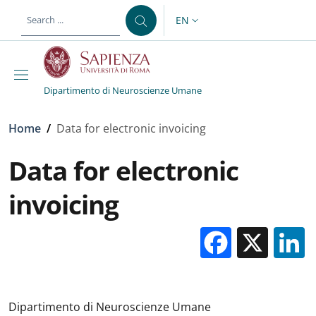
Skip to main content
Skip to footer content
EN
LANGUAGE SWITCHER: CURR
Dipartimento di Neuroscienze Umane
Breadcrumb
Home
/
Data for electronic invoicing
Data for electronic
invoicing
Facebo
X
Dipartimento di Neuroscienze Umane