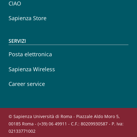
CIAO
Sapienza Store
SERVIZI
Posta elettronica
Sapienza Wireless
Career service
© Sapienza Università di Roma - Piazzale Aldo Moro 5,
00185 Roma - (+39) 06 49911 - C.F.: 80209930587 - P. Iva:
02133771002