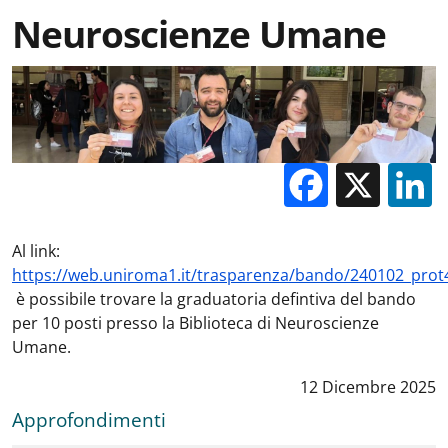
Neuroscienze Umane
Facebo
X
Al link:
https://web.uniroma1.it/trasparenza/bando/240102_prot
è possibile trovare la graduatoria defintiva del bando
per 10 posti presso la Biblioteca di Neuroscienze
Umane.
Data notizia
:
12 Dicembre 2025
Approfondimenti