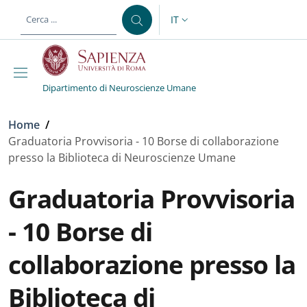
Salta al contenuto principale
Skip to footer content
IT
SELETTORE LINGUA: CURREN
Dipartimento di Neuroscienze Umane
Briciole di pane
Home
/
Graduatoria Provvisoria - 10 Borse di collaborazione
presso la Biblioteca di Neuroscienze Umane
Graduatoria Provvisoria
- 10 Borse di
collaborazione presso la
Biblioteca di